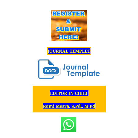
JOURNAL TEMPLET
EDITOR IN CHIEF
Romi Mesra, S.Pd., M.Pd