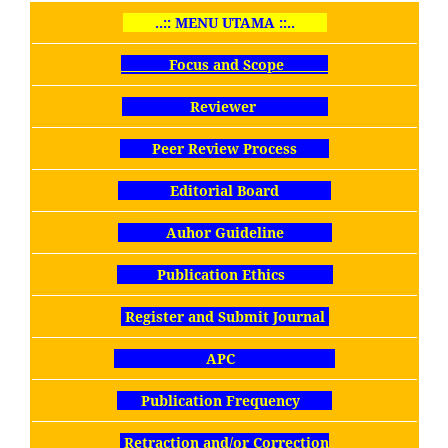
..:: MENU UTAMA ::..
Focus and Scope
Reviewer
Peer Review Process
Editorial Board
Auhor Guideline
Publication Ethics
Register and Submit Journal
APC
Publication Frequency
Retraction and/or Correction