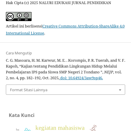
Hak Cipta (c) 2025 NALURI EDUKASI JURNAL PENDIDIKAN
Artikel ini berlisensi
Creative Commons Attribution-ShareAlike 4.0
International License
.
Cara Mengutip
C. G. Masoara, H. M. Karwur, M. E. . Korompis, P. R. Tuerah, and V. F.
Kapoh, “Kajian tentang Pendidikan Lingkungan Hidup Melalui
Pembelajaran IPS pada Siswa SMP Negeri 2 Tondano ”,
NEJP
, vol.
2, no. 4, pp. 182–192, Oct. 2025,
doi: 10.64924/3aw9sp46.
Format Sitasi Lainnya
Kata Kunci
kegiatan mahasiswa