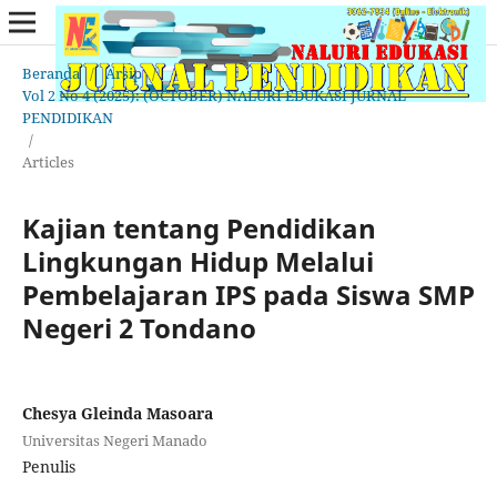
Beranda
/
Arsip
/
Vol 2 No 4 (2025): (OCTOBER) NALURI EDUKASI JURNAL
PENDIDIKAN
/
Articles
Kajian tentang Pendidikan
Lingkungan Hidup Melalui
Pembelajaran IPS pada Siswa SMP
Negeri 2 Tondano
Chesya Gleinda Masoara
Universitas Negeri Manado
Penulis