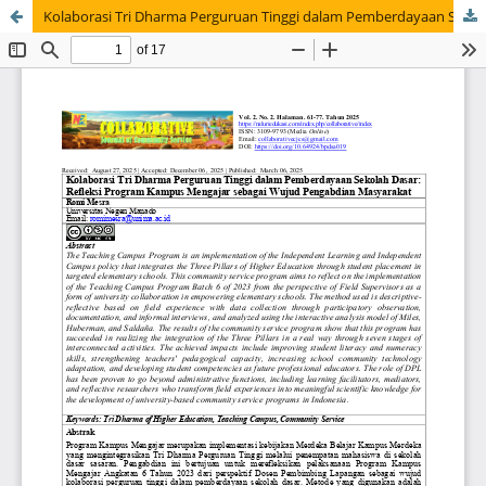
Kolaborasi Tri Dharma Perguruan Tinggi dalam Pemberdayaan Sekolah Dasar: Refleksi Program Kampus Mengajar sebagai Wujud Pengabdian Masyarakat