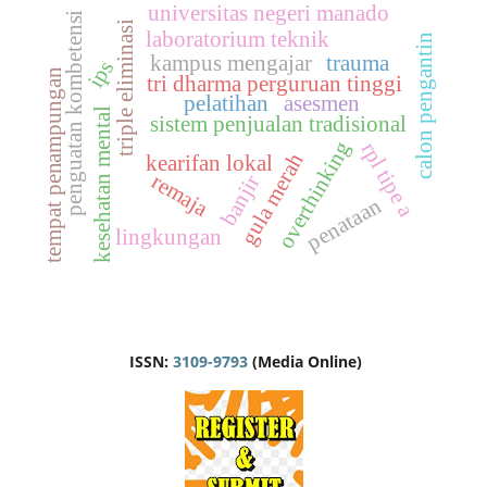
universitas negeri manado
penguatan kombetensi
triple eliminasi
laboratorium teknik
calon pengantin
kampus mengajar
trauma
ips
tempat penampungan
tri dharma perguruan tinggi
pelatihan
asesmen
kesehatan mental
sistem penjualan tradisional
overthinking
rpl tipe a
gula merah
kearifan lokal
remaja
banjir
penataan
lingkungan
ISSN:
3109-9793
(Media Online)