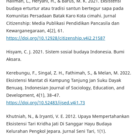
Halimah, L., Heryani, H., & Barus, M. K. 2021. Eksistensi
budaya erturtur atau tradisi santun bertegur sapa pada
Komunitas Persadaan Batak Karo Kota cimahi. Jurnal
Citizenship: Media Publikasi Pendidikan Pancasila dan
Kewarganegaraan, 4(2), 61.
https://doi.org/10.12928/citizenship.v4i2.21587
Hisyam, C. J. 2021. Sistem sosial budaya Indonesia. Bumi
Aksara.
Kerebungu, F., Singal, Z. H., Fathimah, S., & Melan, M. 2022.
Eksistensi Mantat di Kampung Tanjung Jan Suku Dayak
Benuaq. Indonesian Journal of Sociology, Education, and
Development, 4(1), 38–47.
https://doi.org/10.52483/ijsed.v4i1.73
Khutniah, N., & Iryanti, V. E. 2012. Upaya Mempertahankan
Eksistensi Tari Kridha Jati Di Sanggar Hayu Budaya
Kelurahan Pengkol Jepara. Jurnal Seni Tari, 1(1).