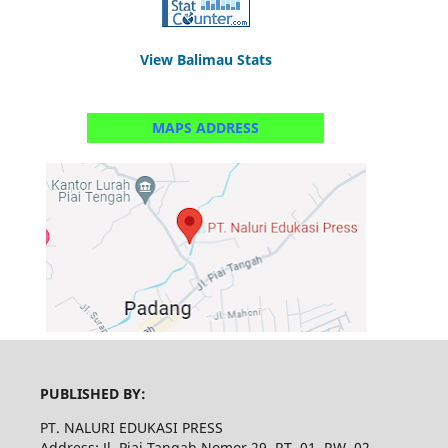
View Balimau Stats
MAPS ADDRESS
PUBLISHED BY:
PT. NALURI EDUKASI PRESS
Address: Jl. Piai Tangah Nomor 29, RT. 01, RW. 02,