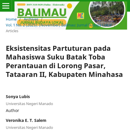
Home
/
Archives
/
Vol. 1 No. 2 (2025): (November) Balimau: Jurnal Budaya Lokal
/
Articles
Eksistensitas Partuturan pada
Mahasiswa Suku Batak Toba
Perantauan di Lorong Pasar,
Tataaran II, Kabupaten Minahasa
Sonya Lubis
Universitas Negeri Manado
Author
Veronika E. T. Salem
Universitas Negeri Manado