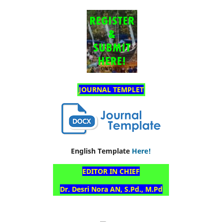
JOURNAL TEMPLET
English Template
Here!
EDITOR IN CHIEF
Dr. Desri Nora AN,
S.Pd., M.Pd