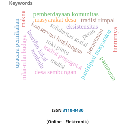
Keywords
makna
pemberdayaan komunitas
masyarakat desa
tradisi rimpal
upacara pernikahan
konservasi lingkungan
solidaritas sosial
eksistensitas
peran
lunturnya
perantauan
partisipasi masyarakat
kearifan lokal
nilai-nilai budaya
toki pintu
tradisi pogogutat
tombulu
partuturan
tradisi
desa sembungan
ISSN
3110-0430
(Online - Elektronik)