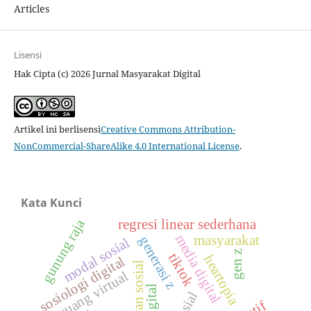
Articles
Lisensi
Hak Cipta (c) 2026 Jurnal Masyarakat Digital
Artikel ini berlisensi
Creative Commons Attribution-
NonCommercial-ShareAlike 4.0 International License
.
Kata Kunci
gunung raja
regresi linear sederhana
media digital
masyarakat
generasi z
modal sosial
gen z
tiktok
heartopia
sosiologi digital
kesadaran sosial
ruang virtual