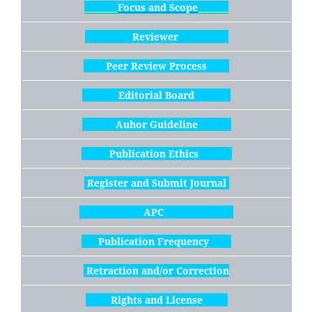
Focus and Scope
Reviewer
Peer Review Process
Editorial Board
Auhor Guideline
Publication Ethics
Register and Submit Journal
APC
Publication Frequency
Retraction and/or Correction
Rights and License