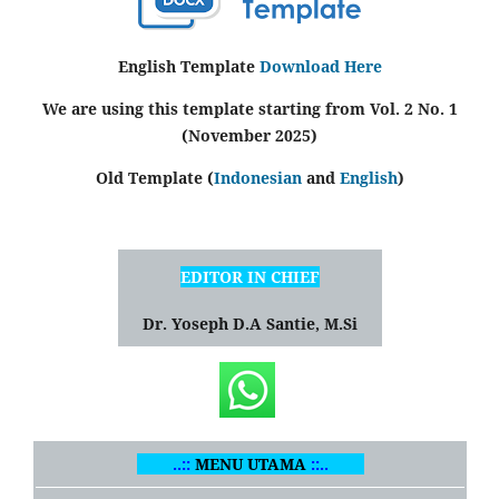
English Template
Download Here
We are using this template starting from Vol. 2 No. 1
(November 2025)
Old Template (
Indonesian
and
English
)
EDITOR IN CHIEF
Dr. Yoseph D.A Santie, M.Si
..::
MENU UTAMA
::..