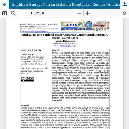
Implikasi Budaya Patriarki dalam Kesetaraan Gender (Analisis dalam K- Drama “Doctor Cha”)