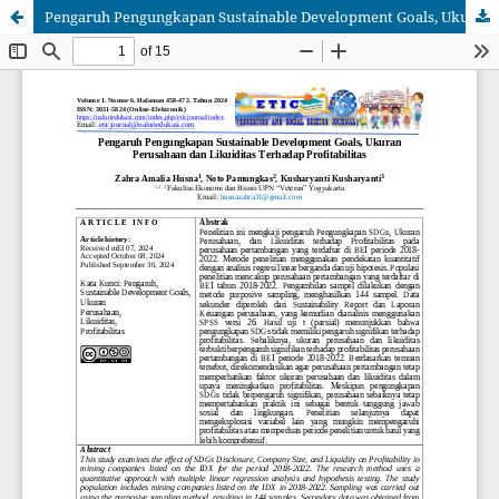
Pengaruh Pengungkapan Sustainable Development Goals, UkuranPerusahaan dan Likuiditas Terhadap Profitabilitas